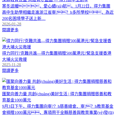
寒冬送暖，愛心續(xù)航。1月22日，得力集團
高中生助學相繼走進浙江省寧?？h多所學校，為近
200名困境學子送上新…
2026-01-28
閱讀更多
得力同行?克難共進—得力集團捐贈500萬港元?緊急支援香港
大埔火災救援
2025-11-28
閱讀更多
匯聚向善力量 共創(chuàng)美好生活 | 得力集團捐贈慈善和教
育基金1000萬元
9月3日下午，得力集團向寧?？h慈善總會、寧?？h教育基金
會捐贈1000萬元，專項用于全縣慈善與教育事業(yè)發(fā)