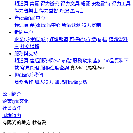
頻道頁
集實
得力辦公
得力文具
紐賽
安格耐特
得力工具
得力普樂士
得力益智
丹途
墨青言
產(chǎn)品中心
頻道頁
產(chǎn)品中心
新品速遞
得力定制
新聞中心
企業(yè)動態(tài)
媒體報道
可持續(xù)發(fā)展
媒體資料
庫
社交媒體
服務與支持
頻道頁
售后服務網(wǎng)點
服務政策
產(chǎn)品資料下
載
常見問題
服務進度查詢
真?zhèn)尾樵?/a>
聯(lián)系我們
商務合作
加入得力
加盟網(wǎng)點
公司簡介
企業(yè)文化
社會責任
圖說得力
有陽光的地方 就有愛