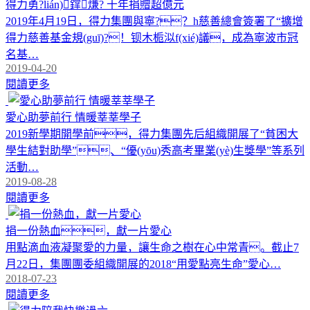
得力勇?lián)鐣熑? 十年捐贈超億元
2019年4月19日，得力集團與寧?？h慈善總會簽署了“擴增
得力慈善基金規(guī)?！钡木栀泤f(xié)議，成為寧波市冠
名基…
2019-04-20
閱讀更多
愛心助夢前行 情暖莘莘學子
2019新學期開學前，得力集團先后組織開展了“貧困大
學生結對助學”、“優(yōu)秀高考畢業(yè)生獎學”等系列
活動…
2019-08-28
閱讀更多
捐一份熱血，獻一片愛心
用點滴血液凝聚愛的力量，讓生命之樹在心中常青。截止7
月22日，集團團委組織開展的2018“用愛點亮生命”愛心…
2018-07-23
閱讀更多