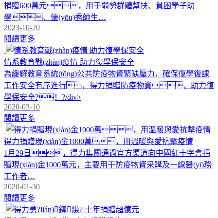
捐贈600萬元，用于弱勢群體幫扶、貧困學子助
學、優(yōu)秀師生…
2023-10-20
閱讀更多
情系教育戰(zhàn)疫情 助力復學保安全
為緩解教育系統(tǒng)公共防疫物資緊缺壓力，確保復學復課
工作安全有序進行，得力捐贈防疫物資，助力復
學保安全?！?/div>
2020-03-10
閱讀更多
得力捐贈現(xiàn)金1000萬，用溫暖與愛抗擊疫情
1月29日，得力集團通過官方渠道向中國紅十字會捐
贈現(xiàn)金1000萬元，主要用于防疫物資采購及一線醫(yī)務
工作者…
2020-01-30
閱讀更多