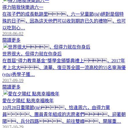
得力陪我快樂過六一
在孩子們的成長軌跡里，六一兒童節(jié)絕對是個特
殊的日子，因為這天他們可以收到期許已久的禮物，也可
以吃到心…
2018-06-02
閱讀更多
世界很大，但得力就在你身后
在首屆“得力教育基金”獎學金頒獎典禮上，2017年
考上北大、清華、復旦等全國一流高校的55名寧海優
(yōu)秀學子獲…
2017-09-19
閱讀更多
愛在夕陽紅 點亮幸福晚年
10月28日重陽節(jié)，恰逢周六，由得力黨
員、團員青年組成的志愿者們，迎著朝
陽，兵分四路，前往雙峰，開展重…
2017-10-29