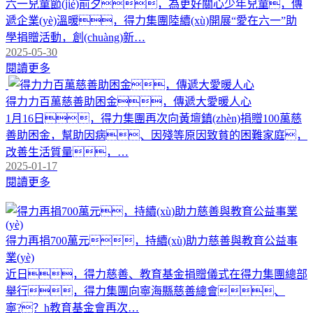
六一兒童節(jié)前夕，為更好關心少年兒童，傳
遞企業(yè)溫暖，得力集團陸續(xù)開展“愛在六一”助
學捐贈活動，創(chuàng)新…
2025-05-30
閱讀更多
得力力百萬慈善助困金，傳遞大愛暖人心
1月16日，得力集團再次向黃壇鎮(zhèn)捐贈100萬慈
善助困金，幫助因病、因殘等原因致貧的困難家庭，
改善生活質量，…
2025-01-17
閱讀更多
得力再捐700萬元，持續(xù)助力慈善與教育公益事
業(yè)
近日，得力慈善、教育基金捐贈儀式在得力集團總部
舉行，得力集團向寧海縣慈善總會、
寧?？h教育基金會再次…