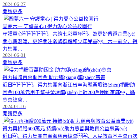
2024-06-27
閱讀更多
圓夢六一 守護童心 | 得力愛心公益校園行
守護童心，共繪七彩童年。為更好傳遞企業(yè)
關心與溫暖，更好關注弱勢群體和少年兒童。六一前夕，得
力集團…
2024-06-01
閱讀更多
得力捐贈百萬助困金 助力鄉(xiāng)鎮(zhèn)慈善
近日，得力集團向浙江省寧海縣黃壇鎮(zhèn)捐贈助
困金100萬元用于幫扶黃壇鎮(zhèn)上近200戶困難家庭，縣
慈善總會…
2024-01-16
閱讀更多
得力再捐贈600萬元 持續(xù)助力慈善與教育公益事業(yè)
近日，得力集團向寧海慈善總會、人民教育基金會再次