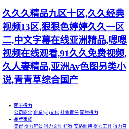
久久久精品九区十区,久久经典
视频13区,狠狠色婷婷久久一区
二,中文字幕在线亚洲精品,嗯嗯
视频在线观看,91久久免费视频,
久人妻精品,亚洲Av色图另类小
说,青青草综合国产
關于得力
公司簡介
企業(yè)文化
社會責任
圖說得力
品牌家族
集實
得力辦公
得力文具
紐賽
安格耐特
得力工具
得力普