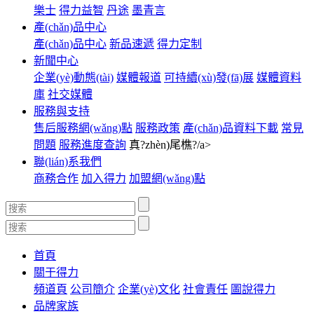
樂士
得力益智
丹途
墨青言
產(chǎn)品中心
產(chǎn)品中心
新品速遞
得力定制
新聞中心
企業(yè)動態(tài)
媒體報道
可持續(xù)發(fā)展
媒體資料
庫
社交媒體
服務與支持
售后服務網(wǎng)點
服務政策
產(chǎn)品資料下載
常見
問題
服務進度查詢
真?zhèn)尾樵?/a>
聯(lián)系我們
商務合作
加入得力
加盟網(wǎng)點
首頁
關于得力
頻道頁
公司簡介
企業(yè)文化
社會責任
圖說得力
品牌家族