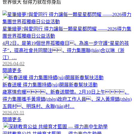
世界很大 但得力就在你身后
星筆繪夢?與愛同行 得力讓每一顆星星都閃耀 ——2026得力集
團世界孤獨癥日公益活動
4月2日，是第19個世界孤獨癥日。為進一步守護“星星的孩
子”，提高社會共同關注，得力集團聯(lián)合以琳（浙
江）…
2026-04-02
閱讀更多
新春送暖 得力集團持續(xù)開展新春幫扶活動
歲寒情愈暖，新春送關懷。2月10日上午，
得力集團攜手黃壇鎮(zhèn)政府工作人員，深入黃壇鎮(zhèn)
五興村、明珠村、永聯(lián)村…
2026-02-11
閱讀更多
深耕教育公益 共繪育才藍圖 — 得力高中生助學