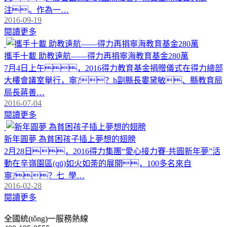
注。作為一…
2016-09-19
閱讀更多
攜手十載 助教遠航——得力再捐寧海教育基金280萬
7月4日上午，2016得力教育基金捐贈儀式在得力總部
大樓會議室舉行，寧?？h副縣長婁黛敏、縣教育局
局長蔣善…
2016-07-04
閱讀更多
新年圓夢 為貧困孩子插上夢想的翅膀
2月28日，2016得力集團“愛心接力賽·共圓新年夢”活
動在辛嶺園區(qū)如火如荼的展開，100多名來自
寧?？七_學…
2016-02-28
閱讀更多
全國統(tǒng)一服務熱線