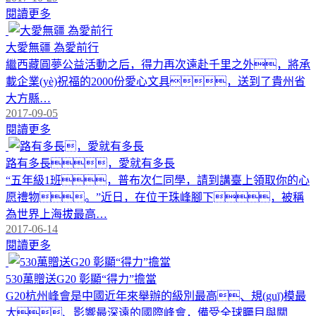
閱讀更多
大愛無疆 為愛前行
繼西藏圓夢公益活動之后，得力再次遠赴千里之外，將承
載企業(yè)祝福的2000份愛心文具，送到了貴州省
大方縣…
2017-09-05
閱讀更多
路有多長，愛就有多長
“五年級1班，普布次仁同學，請到講臺上領取你的心
愿禮物。”近日，在位于珠峰腳下，被稱
為世界上海拔最高…
2017-06-14
閱讀更多
530萬贈送G20 彰顯“得力”擔當
G20杭州峰會是中國近年來舉辦的級別最高、規(guī)模最
大、影響最深遠的國際峰會，備受全球矚目與關