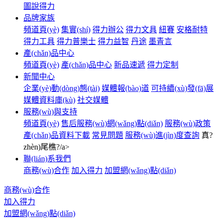
圖說得力
品牌家族
頻道頁(yè)
集實(shí)
得力辦公
得力文具
紐賽
安格耐特
得力工具
得力普樂士
得力益智
丹途
墨青言
產(chǎn)品中心
頻道頁(yè)
產(chǎn)品中心
新品速遞
得力定制
新聞中心
企業(yè)動(dòng)態(tài)
媒體報(bào)道
可持續(xù)發(fā)展
媒體資料庫(kù)
社交媒體
服務(wù)與支持
頻道頁(yè)
售后服務(wù)網(wǎng)點(diǎn)
服務(wù)政策
產(chǎn)品資料下載
常見問題
服務(wù)進(jìn)度查詢
真?
zhèn)尾樵?/a>
聯(lián)系我們
商務(wù)合作
加入得力
加盟網(wǎng)點(diǎn)
商務(wù)合作
加入得力
加盟網(wǎng)點(diǎn)