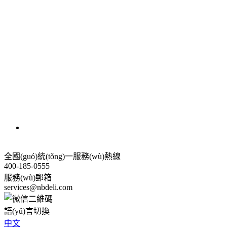
全國(guó)統(tǒng)一服務(wù)熱線
400-185-0555
服務(wù)郵箱
services@nbdeli.com
語(yǔ)言切換
中文