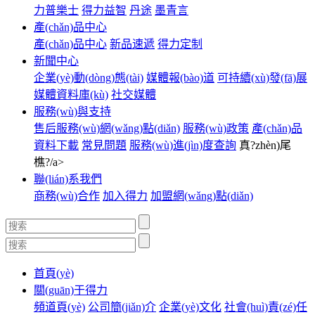
力普樂士
得力益智
丹途
墨青言
產(chǎn)品中心
產(chǎn)品中心
新品速遞
得力定制
新聞中心
企業(yè)動(dòng)態(tài)
媒體報(bào)道
可持續(xù)發(fā)展
媒體資料庫(kù)
社交媒體
服務(wù)與支持
售后服務(wù)網(wǎng)點(diǎn)
服務(wù)政策
產(chǎn)品
資料下載
常見問題
服務(wù)進(jìn)度查詢
真?zhèn)尾
樵?/a>
聯(lián)系我們
商務(wù)合作
加入得力
加盟網(wǎng)點(diǎn)
首頁(yè)
關(guān)于得力
頻道頁(yè)
公司簡(jiǎn)介
企業(yè)文化
社會(huì)責(zé)任