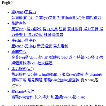
English
關(guān)于得力
公司簡(jiǎn)介
企業(yè)文化
社會(huì)責(zé)任
圖說得力
品牌家族
集實(shí)
得力辦公
得力文具
紐賽
安格耐特
得力工具
得
力普樂士
得力益智
丹途
墨青言
產(chǎn)品中心
產(chǎn)品中心
新品速遞
得力定制
新聞中心
企業(yè)動(dòng)態(tài)
媒體報(bào)道
可持續(xù)發(fā)展
媒體資料庫(kù)
社交媒體
售后服務(wù)
售后服務(wù)網(wǎng)點(diǎn)
服務(wù)政策
產(chǎn)品
資料下載
常見問題
服務(wù)進(jìn)度查詢
真?zhèn)尾
樵?/a>
聯(lián)系我們
商務(wù)合作
加入得力
加盟網(wǎng)點(diǎn)