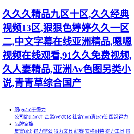
久久久精品九区十区,久久经典
视频13区,狠狠色婷婷久久一区
二,中文字幕在线亚洲精品,嗯嗯
视频在线观看,91久久免费视频,
久人妻精品,亚洲Av色图另类小
说,青青草综合国产
關(guān)于得力
公司簡(jiǎn)介
企業(yè)文化
社會(huì)責(zé)任
圖說得力
品牌家族
集實(shí)
得力辦公
得力文具
紐賽
安格耐特
得力工具
得