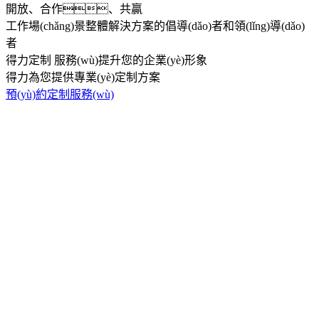
開放、合作、共贏
工作場(chǎng)景整體解決方案的倡導(dǎo)者和領(lǐng)導(dǎo)
者
得力定制
服務(wù)提升您的企業(yè)形象
得力為您提供專業(yè)定制方案
預(yù)約定制服務(wù)