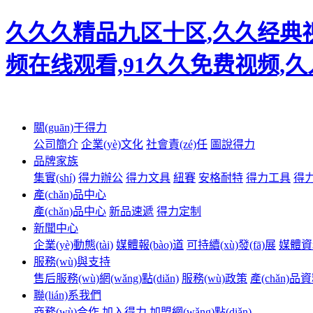
久久久精品九区十区,久久经典视
频在线观看,91久久免费视频,
關(guān)于得力
公司簡介
企業(yè)文化
社會責(zé)任
圖說得力
品牌家族
集實(shí)
得力辦公
得力文具
紐賽
安格耐特
得力工具
得
產(chǎn)品中心
產(chǎn)品中心
新品速遞
得力定制
新聞中心
企業(yè)動態(tài)
媒體報(bào)道
可持續(xù)發(fā)展
媒體資
服務(wù)與支持
售后服務(wù)網(wǎng)點(diǎn)
服務(wù)政策
產(chǎn)
聯(lián)系我們
商務(wù)合作
加入得力
加盟網(wǎng)點(diǎn)