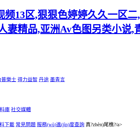
频13区,狠狠色婷婷久久一区二
久人妻精品,亚洲Av色图另类小说
力普樂士
得力益智
丹途
墨青言
料庫
社交媒體
品資料下載
常見問題
服務(wù)進(jìn)度查詢
真?zhèn)尾樵?/a>