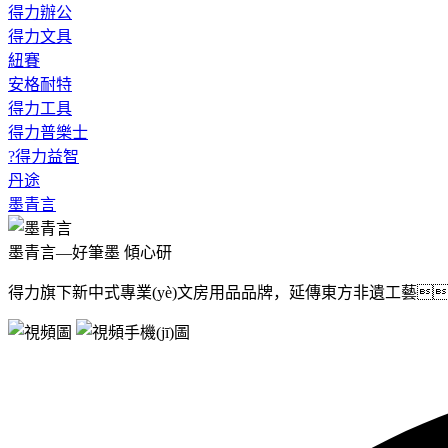
得力辦公
得力文具
紐賽
安格耐特
得力工具
得力普樂士
?得力益智
丹途
墨青言
墨青言—好筆墨 傾心研
得力旗下新中式專業(yè)文房用品品牌，延傳東方非遺工藝，融入中