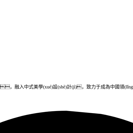
式美學(xué)設(shè)計(jì)，致力于成為中國領(lǐng)先