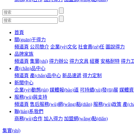
首頁
關(guān)于得力
頻道頁
公司簡介
企業(yè)文化
社會責(zé)任
圖說得力
品牌家族
頻道頁
集實(shí)
得力辦公
得力文具
紐賽
安格耐特
得力
產(chǎn)品中心
頻道頁
產(chǎn)品中心
新品速遞
得力定制
新聞中心
企業(yè)動態(tài)
媒體報(bào)道
可持續(xù)發(fā)展
媒體資
服務(wù)與支持
頻道頁
售后服務(wù)網(wǎng)點(diǎn)
服務(wù)政策
產(c
聯(lián)系我們
商務(wù)合作
加入得力
加盟網(wǎng)點(diǎn)
集實(shí)