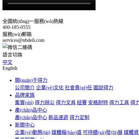
全國統(tǒng)一服務(wù)熱線
400-185-0555
服務(wù)郵箱
services@nbdeli.com
語言切換
中文
English
關(guān)于得力
公司簡介
企業(yè)文化
社會責(zé)任
圖說得力
品牌家族
集實(shí)
得力辦公
得力文具
紐賽
安格耐特
得力工具
得
產(chǎn)品中心
產(chǎn)品中心
新品速遞
得力定制
新聞中心
企業(yè)動態(tài)
媒體報(bào)道
可持續(xù)發(fā)展
媒體資