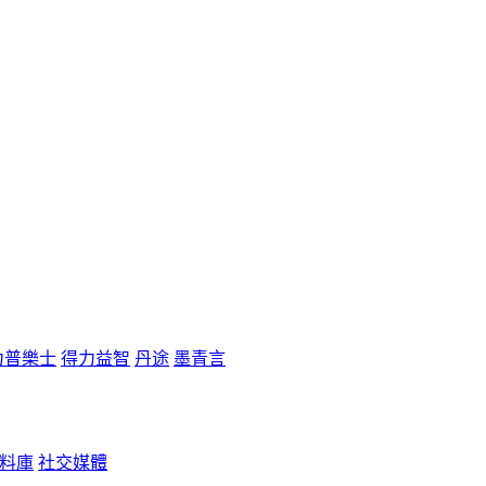
力普樂士
得力益智
丹途
墨青言
料庫
社交媒體