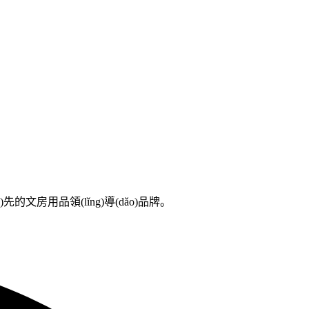
的文房用品領(lǐng)導(dǎo)品牌。