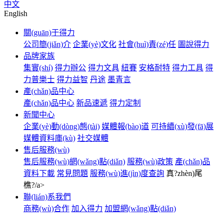
中文
English
關(guān)于得力
公司簡(jiǎn)介
企業(yè)文化
社會(huì)責(zé)任
圖說得力
品牌家族
集實(shí)
得力辦公
得力文具
紐賽
安格耐特
得力工具
得
力普樂士
得力益智
丹途
墨青言
產(chǎn)品中心
產(chǎn)品中心
新品速遞
得力定制
新聞中心
企業(yè)動(dòng)態(tài)
媒體報(bào)道
可持續(xù)發(fā)展
媒體資料庫(kù)
社交媒體
售后服務(wù)
售后服務(wù)網(wǎng)點(diǎn)
服務(wù)政策
產(chǎn)品
資料下載
常見問題
服務(wù)進(jìn)度查詢
真?zhèn)尾
樵?/a>
聯(lián)系我們
商務(wù)合作
加入得力
加盟網(wǎng)點(diǎn)