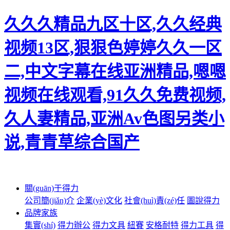
久久久精品九区十区,久久经典
视频13区,狠狠色婷婷久久一区
二,中文字幕在线亚洲精品,嗯嗯
视频在线观看,91久久免费视频,
久人妻精品,亚洲Av色图另类小
说,青青草综合国产
關(guān)于得力
公司簡(jiǎn)介
企業(yè)文化
社會(huì)責(zé)任
圖說得力
品牌家族
集實(shí)
得力辦公
得力文具
紐賽
安格耐特
得力工具
得