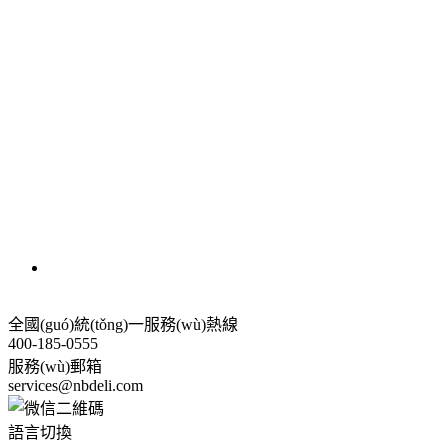
全國(guó)統(tǒng)一服務(wù)熱線
400-185-0555
服務(wù)郵箱
services@nbdeli.com
語言切換