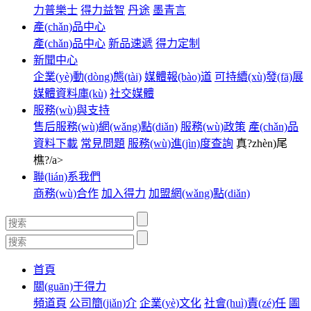
力普樂士
得力益智
丹途
墨青言
產(chǎn)品中心
產(chǎn)品中心
新品速遞
得力定制
新聞中心
企業(yè)動(dòng)態(tài)
媒體報(bào)道
可持續(xù)發(fā)展
媒體資料庫(kù)
社交媒體
服務(wù)與支持
售后服務(wù)網(wǎng)點(diǎn)
服務(wù)政策
產(chǎn)品
資料下載
常見問題
服務(wù)進(jìn)度查詢
真?zhèn)尾
樵?/a>
聯(lián)系我們
商務(wù)合作
加入得力
加盟網(wǎng)點(diǎn)
首頁
關(guān)于得力
頻道頁
公司簡(jiǎn)介
企業(yè)文化
社會(huì)責(zé)任
圖